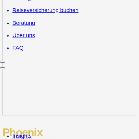
Reiseversicherung buchen
Beratung
Über uns
FAQ
Phoenix
Insights