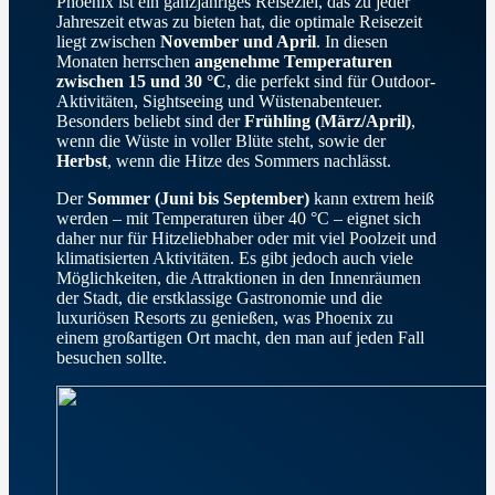
Phoenix ist ein ganzjähriges Reiseziel, das zu jeder
Jahreszeit etwas zu bieten hat, die optimale Reisezeit
liegt zwischen
November und April
. In diesen
Monaten herrschen
angenehme Temperaturen
zwischen 15 und 30 °C
, die perfekt sind für Outdoor-
Aktivitäten, Sightseeing und Wüstenabenteuer.
Besonders beliebt sind der
Frühling (März/April)
,
wenn die Wüste in voller Blüte steht, sowie der
Herbst
, wenn die Hitze des Sommers nachlässt.
Der
Sommer (Juni bis September)
kann extrem heiß
werden – mit Temperaturen über 40 °C – eignet sich
daher nur für Hitzeliebhaber oder mit viel Poolzeit und
klimatisierten Aktivitäten. Es gibt jedoch auch viele
Möglichkeiten, die Attraktionen in den Innenräumen
der Stadt, die erstklassige Gastronomie und die
luxuriösen Resorts zu genießen, was Phoenix zu
einem großartigen Ort macht, den man auf jeden Fall
besuchen sollte.