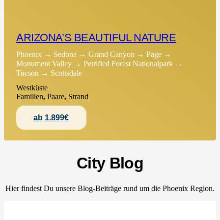
ARIZONA’S BEAUTIFUL NATURE
Phoenix → Sedona → Grand Canyon → Page →
Monument Valley → Petrified Forest Nationalpark →
Tucson → Scottsdale
Westküste
Familien
,
Paare
,
Strand
ab 1.899€
City Blog
Hier findest Du unsere Blog-Beiträge rund um die Phoenix Region.