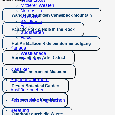
Great Lakes
Mittlerer Westen
Nordosten
Wanderung auf den Camelback Mountain
Ostküste
Westküste
Texas
Papago Park & Hole-in-the-Rock
Südstaaten
Hawaii
Hot Air Balloon Ride bei Sonnenaufgang
Kanada
Westkanada
Roosevelt Row Arts District
Ostkanada
Klassiker
Musical Instrument Museum
Angebot anfordern
Desert Botanical Garden
Ausflüge buchen
Reiseversicherung buchen
Saguaro Lake Kayaking
Beratung
Quadtour durch die Wüste