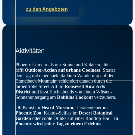
zu den Angeboten
Aktivitäten
Phoenix ist mehr als nur Sonne und Kakteen, hier
trifft
Outdoor-Action auf urbane Coolness
! Startet
den Tag mit einer spektakulären Wanderung auf den
Camelback Mountain, schlendert danach durch die
farbenfrohe Street-Art im
Roosevelt Row Arts
District
und lasst Euch abends von einem Wüsten-
Sonnenuntergang am
Dobbins Lookout
verzaubern.
Ob Kunst im
Heard Museum
, Tierabenteuer im
Phoenix Zoo
, Kaktus-Selfies im
Desert Botanical
Garden
oder coole Drinks auf einer Rooftop-Bar –
in
Phoenix wird jeder Tag zu einem Erlebnis
.