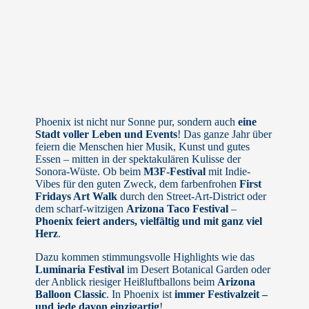
Phoenix ist nicht nur Sonne pur, sondern auch
eine
Stadt voller Leben und Events
! Das ganze Jahr über
feiern die Menschen hier Musik, Kunst und gutes
Essen – mitten in der spektakulären Kulisse der
Sonora-Wüste. Ob beim
M3F-Festival
mit Indie-
Vibes für den guten Zweck, dem farbenfrohen
First
Fridays Art Walk
durch den Street-Art-District oder
dem scharf-witzigen
Arizona Taco Festival
–
Phoenix feiert anders, vielfältig und mit ganz viel
Herz
.
Dazu kommen stimmungsvolle Highlights wie das
Luminaria Festival
im Desert Botanical Garden oder
der Anblick riesiger Heißluftballons beim
Arizona
Balloon Classic
. In Phoenix ist
immer Festivalzeit –
und jede davon einzigartig
!