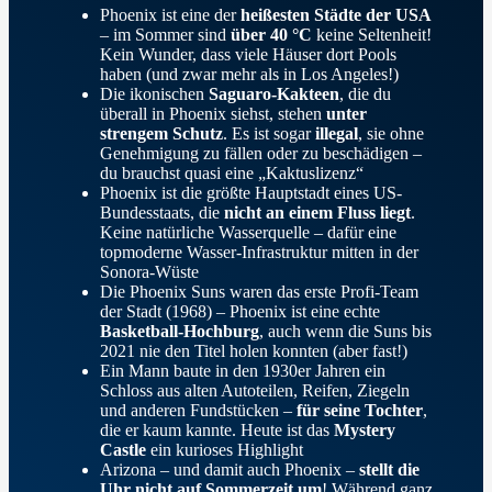
Phoenix ist eine der
heißesten Städte der USA
– im Sommer sind
über 40 °C
keine Seltenheit!
Kein Wunder, dass viele Häuser dort Pools
haben (und zwar mehr als in Los Angeles!)
Die ikonischen
Saguaro-Kakteen
, die du
überall in Phoenix siehst, stehen
unter
strengem Schutz
. Es ist sogar
illegal
, sie ohne
Genehmigung zu fällen oder zu beschädigen –
du brauchst quasi eine „Kaktuslizenz“
Phoenix ist die größte Hauptstadt eines US-
Bundesstaats, die
nicht an einem Fluss liegt
.
Keine natürliche Wasserquelle – dafür eine
topmoderne Wasser-Infrastruktur mitten in der
Sonora-Wüste
Die Phoenix Suns waren das erste Profi-Team
der Stadt (1968) – Phoenix ist eine echte
Basketball-Hochburg
, auch wenn die Suns bis
2021 nie den Titel holen konnten (aber fast!)
Ein Mann baute in den 1930er Jahren ein
Schloss aus alten Autoteilen, Reifen, Ziegeln
und anderen Fundstücken –
für seine Tochter
,
die er kaum kannte. Heute ist das
Mystery
Castle
ein kurioses Highlight
Arizona – und damit auch Phoenix –
stellt die
Uhr nicht auf Sommerzeit um
! Während ganz