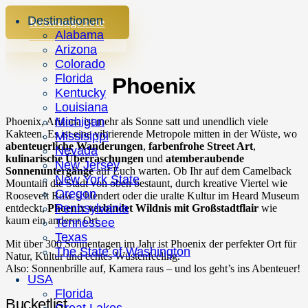
Destinationen
Reiseangebote
Alabama
Informationen
Arizona
Colorado
Florida
Phoenix
Kentucky
Louisiana
Michigan
Phoenix, Arizona ist mehr als Sonne satt und unendlich viele
Kakteen. Es ist eine vibrierende Metropole mitten in der Wüste, wo
Missisippi
abenteuerliche Wanderungen
,
farbenfrohe Street Art
,
Nevada
kulinarische Überraschungen
und
atemberaubende
New Jersey
Sonnenuntergänge
auf Euch warten. Ob Ihr auf dem Camelback
New York State
Mountain die Stadt von oben bestaunt, durch kreative Viertel wie
Oregon
Roosevelt Row schlendert oder die uralte Kultur im Heard Museum
Pennsylvania
entdeckt,
Phoenix verbindet Wildnis mit Großstadtflair
wie
kaum ein anderer Ort.
Tennessee
Texas
Mit über 300 Sonnentagen im Jahr ist Phoenix der perfekter Ort für
The State of Washington
Natur, Kultur und echtes Wüstenfeeling.
Also: Sonnenbrille auf, Kamera raus – und los geht’s ins Abenteuer!
USA
Florida
Bucketlist