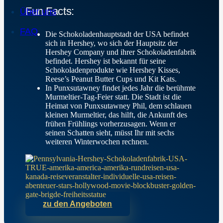
Fun Facts:
Über uns
FAQ
Die Schokoladenhauptstadt der USA
befindet
sich in Hershey, wo sich der Hauptsitz der
Hershey Company und ihrer Schokoladenfabrik
befindet.
Hershey ist bekannt für seine
Schokoladenprodukte wie Hershey Kisses,
Reese’s Peanut Butter Cups und Kit Kats.
In Punxsutawney findet jedes Jahr die berühmte
Murmeltier-Tag-Feier statt.
Die Stadt ist die
Heimat von Punxsutawney Phil, dem schlauen
kleinen Murmeltier, das hilft, die Ankunft des
frühen Frühlings vorherzusagen.
Wenn er
seinen Schatten sieht, müsst Ihr mit sechs
weiteren Winterwochen rechnen.
zu den Angeboten