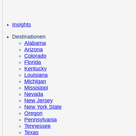
Insights
Destinationen
Alabama
Arizona
Colorado
Florida
Kentucky
Louisiana
Michigan
Missisippi
Nevada
New Jersey
New York State
Oregon
Pennsylvania
Tennessee
Texas