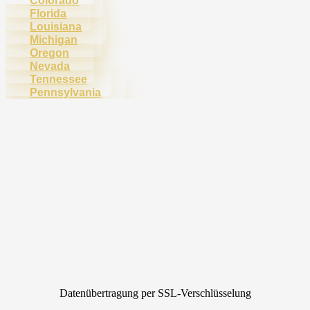
Colorado
Florida
Louisiana
Michigan
Oregon
Nevada
Tennessee
Pennsylvania
Datenübertragung per SSL-Verschlüsselung