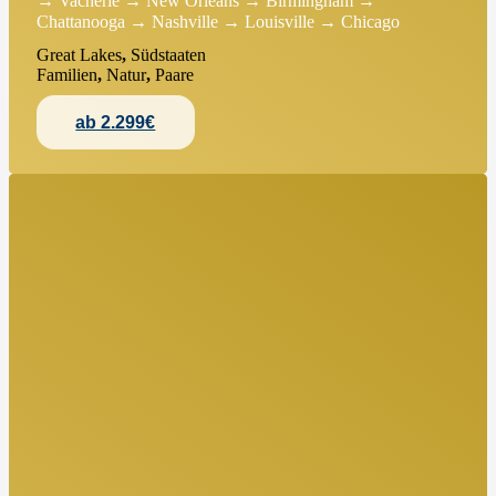
→ Vacherie → New Orleans → Birmingham →
Chattanooga → Nashville → Louisville → Chicago
Great Lakes
,
Südstaaten
Familien
,
Natur
,
Paare
ab 2.299€