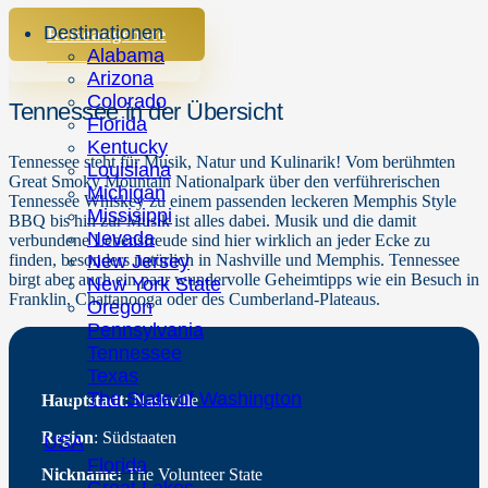
Destinationen
Reiseangebote
Alabama
Informationen
Arizona
Colorado
Tennessee in der Übersicht
Florida
Kentucky
Tennessee steht für Musik, Natur und Kulinarik! Vom berühmten
Louisiana
Great Smoky Mountain Nationalpark über den verführerischen
Michigan
Tennessee Whiskey zu einem passenden leckeren Memphis Style
Missisippi
BBQ bis hin zur Musik ist alles dabei. Musik und die damit
Nevada
verbundene Lebensfreude sind hier wirklich an jeder Ecke zu
finden, besonders natürlich in Nashville und Memphis. Tennessee
New Jersey
birgt aber auch ein paar wundervolle Geheimtipps wie ein Besuch in
New York State
Franklin, Chattanooga oder des Cumberland-Plateaus.
Oregon
Pennsylvania
Tennessee
Texas
The State of Washington
Hauptstadt
: Nashville
Region
: Südstaaten
USA
Florida
Nickname:
The Volunteer State