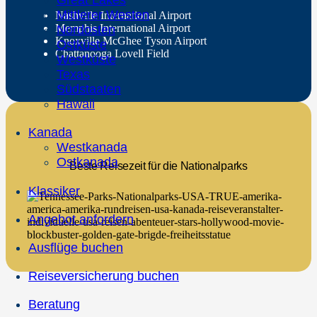
Great Lakes
Mittlerer Westen
Nashville International Airport
Memphis International Airport
Nordosten
Knoxville McGhee Tyson Airport
Ostküste
Chattanooga Lovell Field
Westküste
Texas
Südstaaten
Hawaii
Kanada
Westkanada
Ostkanada
Beste Reisezeit für die Nationalparks
Klassiker
Angebot anfordern
Ausflüge buchen
Reiseversicherung buchen
Beratung