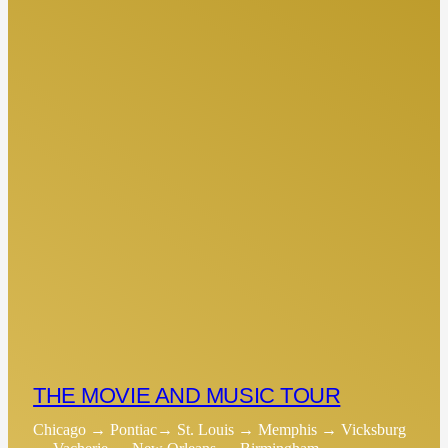
THE MOVIE AND MUSIC TOUR
Chicago → Pontiac→ St. Louis → Memphis → Vicksburg