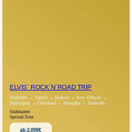
ELVIS´ ROCK´N´ROAD TRIP
Nashville → Tupelo → Jackson → New Orleans →
Shreveport → Cleveland → Memphis → Nashville
Südstaaten
Spezial-Tour
ab 2.099€