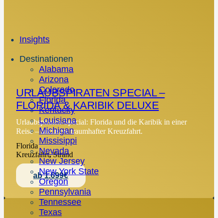
Insights
Destinationen
Alabama
Arizona
Colorado
URLAUBSPIRATEN SPECIAL –
Florida
FLORIDA & KARIBIK DELUXE
Kentucky
Louisiana
Urlaubspiraten-Special: Florida und die Karibik in einer
Michigan
Reise – inklusive traumhafter Kreuzfahrt.
Missisippi
Florida
Nevada
Kreuzfahrt
,
Strand
New Jersey
New York State
ab 1.699€
Oregon
Pennsylvania
Tennessee
Texas