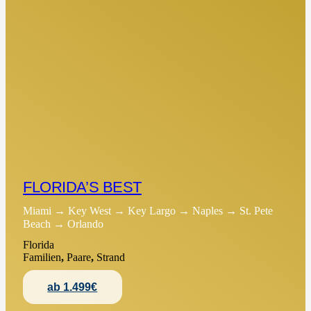
FLORIDA’S BEST
Miami → Key West → Key Largo → Naples → St. Pete
Beach → Orlando
Florida
Familien
,
Paare
,
Strand
ab 1.499€