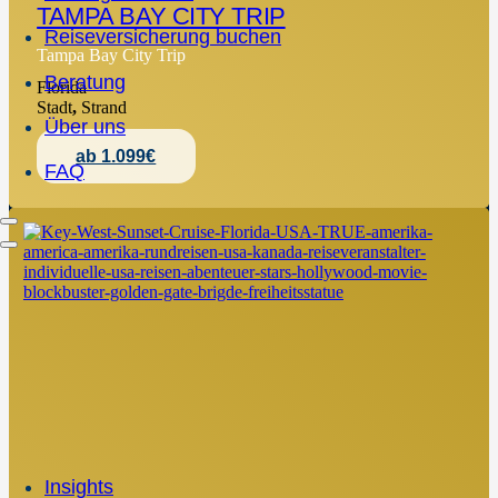
TAMPA BAY CITY TRIP
Reiseversicherung buchen
Tampa Bay City Trip
Beratung
Florida
Stadt
,
Strand
Über uns
ab 1.099€
FAQ
Insights