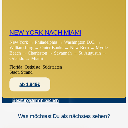
NEW YORK NACH MIAMI
New York → Philadelphia → Washington D.C. →
Williamsburg → Outer Banks → New Bern → Myrtle
Beach → Charleston → Savannah → St. Augustin →
Orlando → Miami
Florida
,
Ostküste
,
Südstaaten
Stadt
,
Strand
ab 1.949€
Beratungstermin buchen
Was möchtest Du als nächstes sehen?