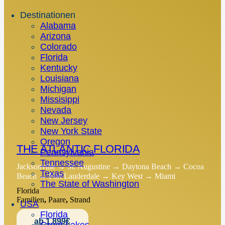
Destinationen
Alabama
Arizona
Colorado
Florida
Kentucky
Louisiana
Michigan
Missisippi
Nevada
New Jersey
New York State
Oregon
THE ATLANTIC FLORIDA
Pennsylvania
Tennessee
Jacksonville → St. Augustine → Daytona Beach → Cocoa
Texas
Beach → Fort Lauderdale → Key West → Miami
The State of Washington
Florida
Familien
,
Paare
,
Strand
USA
Florida
ab 1.899€