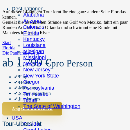
Destinationen
Auf dieser 14-tägigen Tour lernt Ihr eine ganz andere Seite Floridas
Alabama
kennen.
Arizona
Genießt die traumhaften Strände am Golf von Mexiko, fahrt ein paar
Colorado
Runden Achterbahn in Orlando und schwimmt eine Runde mit
Florida
Manatees in Crystal River.
Kentucky
Start
Louisiana
Florida
Michigan
Die Panhandle Tour
Missisippi
ab 1.799 €
pro Person
Nevada
New Jersey
New York State
✔ Flug
Oregon
✔ Hotels
Pennsylvania
✔ Mietwagen
✔ Sicherungsschein
Tennessee
✔ Insidertipps
Texas
The State of Washington
Angebot anfordern
USA
Tour-Übersicht
Florida