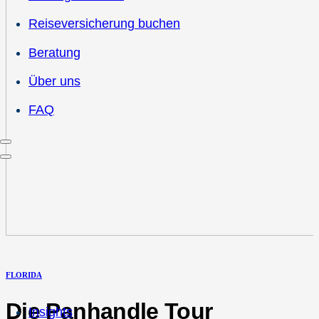
Reiseversicherung buchen
Beratung
Über uns
FAQ
FLORIDA
Die Panhandle Tour
Insights