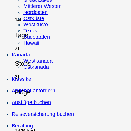
Great Lakes
Mittlerer Westen
Nordosten
Ostküste
14
1
Westküste
Texas
Tage
Südstaaten
Hawaii
7
1
Kanada
Westkanada
Stops
Ostkanada
2
1
Klassiker
Angebot anfordern
Flüge
Ausflüge buchen
Reiseversicherung buchen
Beratung
1.678 km
1