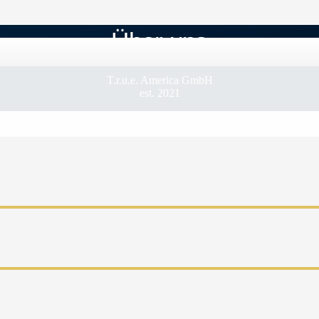
Über uns
T.r.u.e. America GmbH
est. 2021