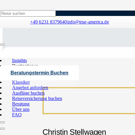
+49 6231 8379640
info@true-america.de
Insights
Destinationen
USA
Beratungstermin Buchen
Kanada
Klassiker
Angebot anfordern
Ausflüge buchen
Reiseversicherung buchen
Beratung
Über uns
FAQ
Christin Stellwagen