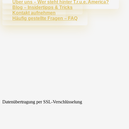
Über uns – Wer steht hinter T.r.u.e. America?
Blog – Insidertipps & Tricks
Kontakt aufnehmen
Häufig gestellte Fragen – FAQ
Datenübertragung per SSL-Verschlüsselung