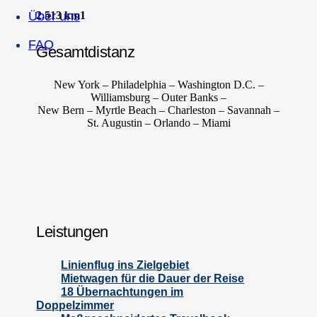
Über uns
2.513 km
1
FAQ
Gesamtdistanz
New York – Philadelphia – Washington D.C. –
Williamsburg – Outer Banks –
New Bern – Myrtle Beach – Charleston – Savannah –
St. Augustin – Orlando – Miami
Leistungen
Linienflug ins Zielgebiet
Mietwagen für die Dauer der Reise
18 Übernachtungen im
Doppelzimmer