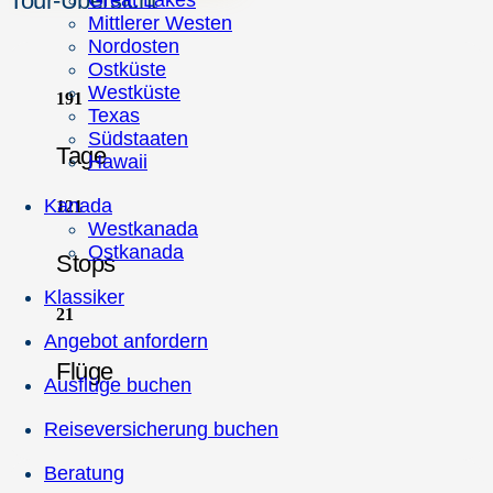
Tour-Übersicht
Great Lakes
Mittlerer Westen
Nordosten
Ostküste
Westküste
19
1
Texas
Südstaaten
Tage
Hawaii
Kanada
12
1
Westkanada
Ostkanada
Stops
Klassiker
2
1
Angebot anfordern
Flüge
Ausflüge buchen
Reiseversicherung buchen
Beratung