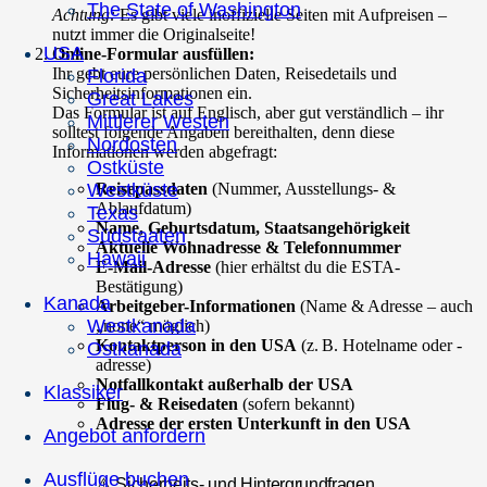
The State of Washington
Achtung:
Es gibt viele inoffizielle Seiten mit Aufpreisen –
nutzt immer die Originalseite!
USA
Online-Formular ausfüllen:
Ihr gebt eure persönlichen Daten, Reisedetails und
Florida
Sicherheitsinformationen ein.
Great Lakes
Das Formular ist auf Englisch, aber gut verständlich – ihr
Mittlerer Westen
solltest folgende Angaben bereithalten, denn diese
Nordosten
Informationen werden abgefragt:
Ostküste
Reisepassdaten
(Nummer, Ausstellungs- &
Westküste
Ablaufdatum)
Texas
Name, Geburtsdatum, Staatsangehörigkeit
Südstaaten
Aktuelle Wohnadresse & Telefonnummer
Hawaii
E-Mail-Adresse
(hier erhältst du die ESTA-
Bestätigung)
Kanada
Arbeitgeber-Informationen
(Name & Adresse – auch
Westkanada
„none“ möglich)
Kontaktperson in den USA
(z. B. Hotelname oder -
Ostkanada
adresse)
Notfallkontakt außerhalb der USA
Klassiker
Flug- & Reisedaten
(sofern bekannt)
Adresse der ersten Unterkunft in den USA
Angebot anfordern
Ausflüge buchen
⚠️ Sicherheits- und Hintergrundfragen