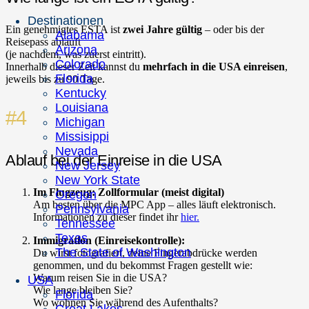
Destinationen
Ein genehmigtes ESTA ist
zwei Jahre gültig
– oder bis der
Alabama
Reisepass abläuft
Arizona
(je nachdem, was zuerst eintritt).
Colorado
Innerhalb dieser Zeit kannst du
mehrfach in die USA einreisen
,
Florida
jeweils bis zu 90 Tage.
Kentucky
Louisiana
#4
Michigan
Missisippi
Nevada
Ablauf bei der Einreise in die USA
New Jersey
New York State
Im Flugzeug: Zollformular (meist digital)
Oregon
Am besten über die MPC App – alles läuft elektronisch.
Pennsylvania
Informationen zu dieser findet ihr
hier.
Tennessee
Texas
Immigration (Einreisekontrolle):
The State of Washington
Du wirst fotografiert, deine Fingerabdrücke werden
genommen, und du bekommst Fragen gestellt wie:
Warum reisen Sie in die USA?
USA
Wie lange bleiben Sie?
Florida
Wo wohnen Sie während des Aufenthalts?