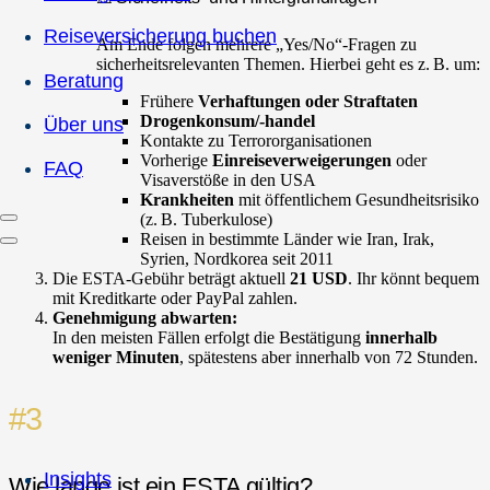
Reiseversicherung buchen
Am Ende folgen mehrere „Yes/No“-Fragen zu
sicherheitsrelevanten Themen. Hierbei geht es z. B. um:
Beratung
Frühere
Verhaftungen oder Straftaten
Drogenkonsum/-handel
Über uns
Kontakte zu Terrororganisationen
Vorherige
Einreiseverweigerungen
oder
FAQ
Visaverstöße in den USA
Krankheiten
mit öffentlichem Gesundheitsrisiko
(z. B. Tuberkulose)
Reisen in bestimmte Länder wie Iran, Irak,
Syrien, Nordkorea seit 2011
Die ESTA-Gebühr beträgt aktuell
21 USD
. Ihr könnt bequem
mit Kreditkarte oder PayPal zahlen.
Genehmigung abwarten:
In den meisten Fällen erfolgt die Bestätigung
innerhalb
weniger Minuten
, spätestens aber innerhalb von 72 Stunden.
#3
Insights
Wie lange ist ein ESTA gültig?