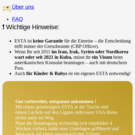
#6
Über uns
FAQ
❗ Wichtige Hinweise:
ESTA ist
keine Garantie
für die Einreise – die Entscheidung
trifft immer der Grenzbeamte (CBP Officer).
Wenn Ihr seit 2011
im Iran, Irak, Syrien oder Nordkorea
wart oder seit 2021 in Kuba,
müsst ihr
ein Visum
beim
amerikanischen Konsulat beantragen – auch mit deutschem
Pass.
Auch
für Kinder & Babys
ist ein eigenes ESTA notwendig!
Gut vorbereitet, entspannt ankommen !
Mit einem genehmigten ESTA in der Tasche und
einem Lächeln auf den Lippen steht eurer USA-Reise
nichts mehr im Weg.
Plant die Beantragung rechtzeitig (wir empfehlen 4
Wochen vorher), haltet eure Unterlagen griffbereit und
freut euch auf einen unvergesslichen Urlaub!