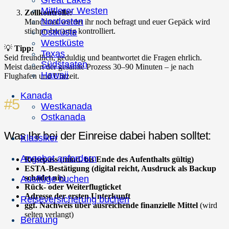
Great Lakes
Mittlerer Westen
Zollkontrolle:
Nordosten
Manchmal werdet ihr noch befragt und euer Gepäck wird
stichprobenartig kontrolliert.
Ostküste
Westküste
💡
Tipp:
Texas
Seid freundlich, geduldig und beantwortet die Fragen ehrlich.
Südstaaten
Meist dauert der gesamte Prozess 30–90 Minuten – je nach
Hawaii
Flughafen und Uhrzeit.
Kanada
#5
Westkanada
Ostkanada
Was Ihr bei der Einreise dabei haben solltet:
Klassiker
Angebot anfordern
Reisepass (mind. bis Ende des Aufenthalts gültig)
ESTA-Bestätigung (digital reicht, Ausdruck als Backup
schadet nie)
Ausflüge buchen
Rück- oder Weiterflugticket
Adresse der ersten Unterkunft
Reiseversicherung buchen
ggf. Nachweis über ausreichende finanzielle Mittel
(wird
selten verlangt)
Beratung