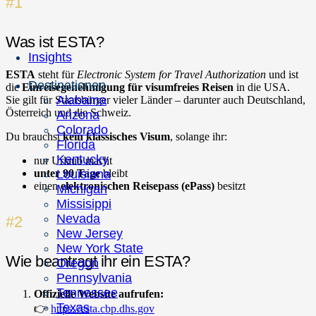
#1
Was ist ESTA?
Insights
ESTA
steht für
Electronic System for Travel Authorization
und ist
Destinationen
die
Einreisegenehmigung für visumfreies Reisen
in die USA.
Alabama
Sie gilt für Staatsbürger vieler Länder – darunter auch Deutschland,
Österreich und die Schweiz.
Arizona
Colorado
Du brauchst
kein klassisches Visum
, solange ihr:
Florida
Kentucky
nur Urlaub macht
unter 90 Tage
bleibt
Louisiana
einen
elektronischen Reisepass (ePass)
besitzt
Michigan
Missisippi
Nevada
#2
New Jersey
New York State
Wie beantragt ihr ein ESTA?
Oregon
Pennsylvania
Tennessee
Offizielle Website aufrufen:
Texas
👉
https://esta.cbp.dhs.gov