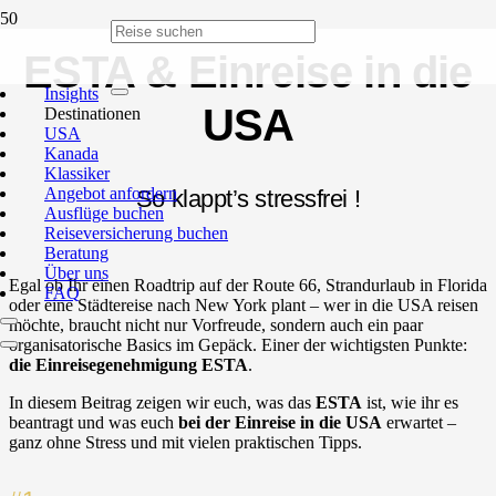
ESTA & Einreise in die
Insights
USA
Destinationen
USA
Kanada
Klassiker
Angebot anfordern
So klappt’s stressfrei !
Ausflüge buchen
Reiseversicherung buchen
Beratung
Über uns
Egal ob Ihr einen Roadtrip auf der Route 66, Strandurlaub in Florida
FAQ
oder eine Städtereise nach New York plant – wer in die USA reisen
möchte, braucht nicht nur Vorfreude, sondern auch ein paar
organisatorische Basics im Gepäck. Einer der wichtigsten Punkte:
die Einreisegenehmigung ESTA
.
In diesem Beitrag zeigen wir euch, was das
ESTA
ist, wie ihr es
beantragt und was euch
bei der Einreise in die USA
erwartet –
ganz ohne Stress und mit vielen praktischen Tipps.