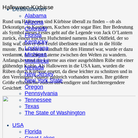
Halloween-Kürbisse
Destinationen
Alabama
Rund um Halloween sind Kürbisse überall zu finden – ob als
Arizona
Dekoration, in Kostümen, Kuchen oder sogar Bier. Ihre Bedeutung
Colorado
als Symbol dieses Festes geht auf die Legende von Jack O’Lantern
Florida
zurück, einem irischen Hufschmied namens Jack Oldfield, der so
Kentucky
listig war, dass er den Teufel überlistete und nicht in die Hölle
Louisiana
musste. Da er aber zu sündhaft für den Himmel war, wurde er dazu
Michigan
verdammt, mit seiner Laterne zwischen den Welten zu wandern.
Anfangs bestand die Laterne aus einer ausgehöhlten Rübe mit einer
Missisippi
glühenden Kohle. Als Halloween in die USA kam, wurden die
Nevada
Rüben durch Kürbisse ersetzt, da diese leichter zu schnitzen und in
New Jersey
den Vereinigten Staaten zahlreich vorhanden waren. Ihre größere
New York State
Größe ermöglichte zudem aufwendigere und furchterregendere
Oregon
Gesichter.
Pennsylvania
Tennessee
Texas
The State of Washington
USA
Florida