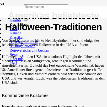
Amerikas beliebteste
Insights
Halloween-Traditionen
Destinationen
USA
Kanada
Klassiker
Von Spukhäusern bis hin zu Heulabyrinthen, hier sind einige der
Angebot anfordern
beliebtesten Traditionen Halloween in den USA zu feiern.
Ausflüge buchen
Reiseversicherung buchen
Beratung
Halloween ist in den USA ein absolutes Highlight des Jahres, mit
Über uns
einem Überfluss an Süßigkeiten, schaurigen Kostümen und
FAQ
gruseligen Partys. Obwohl das Fest europäische Wurzeln hat, haben
die Amerikaner ihre eigenen, faszinierenden Traditionen geschaffen.
Zombies, Hexen und Vampire erobern bald wieder die Straßen der
USA und wir verraten Euch, was die beliebtesten Traditionen in den
USA sind.
Kommerzielle Kostüme
Einer der spannendsten Aspekte von Halloween ist die