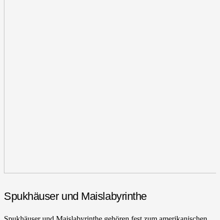
Spukhäuser und Maislabyrinthe
Spukhäuser und Maislabyrinthe gehören fest zum amerikanischen