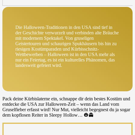
Die Halloween-Traditionen in den USA sind tief in
der Geschichte verwurzelt und verbinden alte Bräuche
mit modernem Spektakel. Von gruseligen
Geistertouren und schaurigen Spukhäusern bis hin zu
riesigen Kostümparaden und Kürbisschnitz-
Wettbewerben – Halloween ist in den USA mehr als
nur ein Feiertag, es ist ein kulturelles Phänomen, das
landesweit gefeiert wird.
Pack deine Kürbislaterne ein, schnappe dir dein bestes Kostüm und
entdecke die USA zur Halloween-Zeit – wenn das Land vom
Gruselfieber erfasst wird! Nur Mut, vielleicht begegnest du ja sogar
dem kopflosen Reiter in Sleepy Hollow… 🎃👻