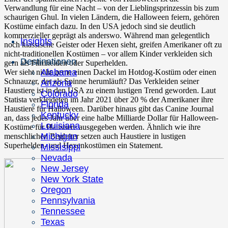
Verwandlung für eine Nacht – von der Lieblingsprinzessin bis zum
schaurigen Ghul. In vielen Ländern, die Halloween feiern, gehören
Kostüme einfach dazu. In den USA jedoch sind sie deutlich
kommerzieller geprägt als anderswo. Während man gelegentlich
Insights
noch klassische Geister oder Hexen sieht, greifen Amerikaner oft zu
nicht-traditionellen Kostümen – vor allem Kinder verkleiden sich
Destinationen
gern als Filmhelden oder Superhelden.
Alabama
Wer sieht nicht gerne einen Dackel im Hotdog-Kostüm oder einen
Schnauzer, der als Spinne herumläuft? Das Verkleiden seiner
Arizona
Haustiere ist in den USA zu einem lustigen Trend geworden. Laut
Colorado
Statista verkleideten im Jahr 2021 über 20 % der Amerikaner ihre
Florida
Haustiere für Halloween. Darüber hinaus gibt das Canine Journal
Kentucky
an, dass jedes Jahr über eine halbe Milliarde Dollar für Halloween-
Louisiana
Kostüme für Haustiere ausgegeben werden. Ähnlich wie ihre
Michigan
menschlichen Begleiter setzen auch Haustiere in lustigen
Superhelden- und Hexenkostümen ein Statement.
Missisippi
Nevada
New Jersey
New York State
Oregon
Pennsylvania
Tennessee
Texas