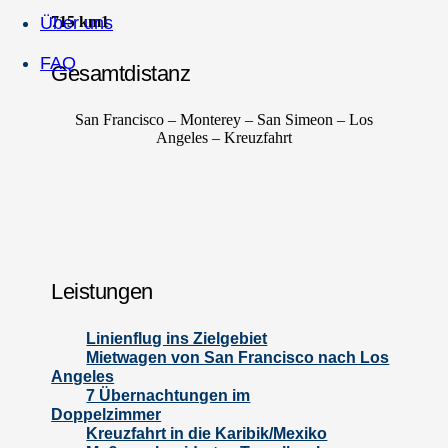
Über uns
715 km
1
FAQ
Gesamtdistanz
San Francisco – Monterey – San Simeon – Los
Angeles – Kreuzfahrt
Leistungen
Linienflug ins Zielgebiet
Mietwagen von San Francisco nach Los
Angeles
7 Übernachtungen im
Doppelzimmer
Kreuzfahrt in die Karibik/Mexiko