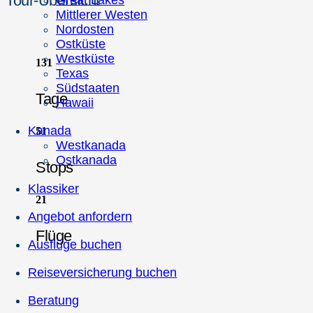
Tour-Übersicht
Great Lakes
Mittlerer Westen
Nordosten
Ostküste
Westküste
13
1
Texas
Südstaaten
Tage
Hawaii
Kanada
5
1
Westkanada
Ostkanada
Stops
Klassiker
2
1
Angebot anfordern
Flüge
Ausflüge buchen
Reiseversicherung buchen
Beratung