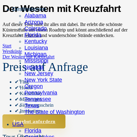
Der Westen mit Kreuzfahrt
Destinationen
Alabama
Arizona
Auf dieser Tour habt ihr alles mit dabei. Ihr erlebt die schönste
Colorado
Küstenstraße auf einem Roadtrip und könnt anschließend auf der
Florida
Kreuzfahrt relaxen und wunderschöne Strände entdecken.
Kentucky
Start
Louisiana
Westküste
Michigan
Der Westen mit Kreuzfahrt
Missisippi
Preis auf Anfrage
Nevada
New Jersey
New York State
✔ Flug
Oregon
✔ Hotels
Pennsylvania
✔ Kreuzfahrt
Tennessee
✔ Mietwagen
Texas
✔ Sicherungsschein
✔ Insidertipps
The State of Washington
Angebot anfordern
USA
Florida