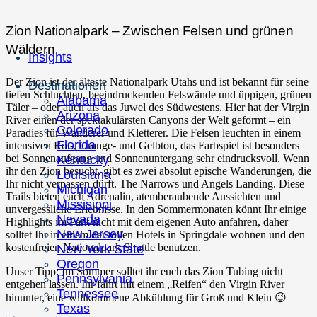
Zion Nationalpark – Zwischen Felsen und grünen
Wäldern
Insights
Der Zion ist der älteste Nationalpark Utahs und ist bekannt für seine
Destinationen
tiefen Schluchten, beeindruckenden Felswände und üppigen, grünen
Alabama
Täler – oder auch als das Juwel des Südwestens. Hier hat der Virgin
Arizona
River einen der spektakulärsten Canyons der Welt geformt – ein
Colorado
Paradies für Wanderer und Kletterer. Die Felsen leuchten in einem
Florida
intensiven Rot-, Orange- und Gelbton, das Farbspiel ist besonders
bei Sonnenaufgang und Sonnenuntergang sehr eindrucksvoll. Wenn
Kentucky
ihr den Zion besucht, gibt es zwei absolut epische Wanderungen, die
Louisiana
Ihr nicht verpassen dürft. The Narrows und Angels Landing. Diese
Michigan
Trails bieten euch Adrenalin, atemberaubende Aussichten und
Missisippi
unvergessliche Erlebnisse. In den Sommermonaten könnt Ihr einige
Nevada
Highlights im Park nicht mit dem eigenen Auto anfahren, daher
New Jersey
solltet Ihr in einem der tollen Hotels in Springdale wohnen und den
kostenfreien Nationalpark Shuttle benutzen.
New York State
Oregon
Unser Tipp: Im Sommer solltet ihr euch das Zion Tubing nicht
Pennsylvania
entgehen lassen. Ihr fahrt mit einem „Reifen“ den Virgin River
Tennessee
hinunter, eine willkommene Abkühlung für Groß und Klein 😉
Texas