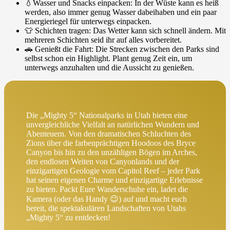
💧Wasser und Snacks einpacken: In der Wüste kann es heiß
werden, also immer genug Wasser dabeihaben und ein paar
Energieriegel für unterwegs einpacken.
👕 Schichten tragen: Das Wetter kann sich schnell ändern. Mit
mehreren Schichten seid ihr auf alles vorbereitet.
🚗 Genießt die Fahrt: Die Strecken zwischen den Parks sind
selbst schon ein Highlight. Plant genug Zeit ein, um
unterwegs anzuhalten und die Aussicht zu genießen.
Die „Mighty 5“ Nationalparks in Utah bieten eine
unvergleichliche Vielfalt an natürlichen Wundern und
Abenteuern. Von den dramatischen Schluchten des
Zions über die farbenprächtigen Hoodoos des Bryce
Canyon bis hin zu den unzähligen Bögen im Arches,
den endlosen Weiten von Canyonlands und der
einzigartigen Geologie vom Capitol Reef – jeder Park
hat seinen eigenen Charme und einzigartige Erlebnisse
zu bieten. Packt Eure Wanderschuhe ein, ladet die
Kamera (oder das Handy 😉) auf und macht euch
bereit, die spektakulären Landschaften von Utahs
„Mighty 5“ zu entdecken!