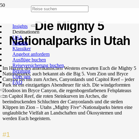
Die Mighty 5
Insights
Destinationen
Nationalparks in Utah
USA
Kanada
Klassiker
Angebot anfordern
Ausflüge buchen
Reiseversicherung buchen
Im Herzen des amerikanischen Westens erwarten Euch die Mighty 5
Beratung
Nationalparks, auch bekannt als die Big 5. Vom Zion und Bryce
Über uns
Canyon bis hin zum Arches, Canyonlands und Capitol Reef – jeder
FAQ
Park ist ein einzigartiges Abendteuer für sich. Die windgeformten
Hoodoos im Bryce Canyon, die regenbogenfarbenen Felsplateaus
im Capitol Reef, die roten Steinkurven im Arches, die
beeindruckenden Schluchten der Canyonlands und die steilen
Klippen im Zion – Utahs „Mighty Five“-Nationalparks bieten eine
unglaubliche Vielfalt an Landschaften und Ökosystemen und
werden Euch begeistern.
#1