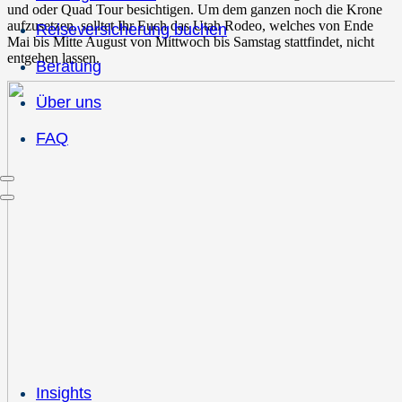
und oder Quad Tour besichtigen. Um dem ganzen noch die Krone
aufzusetzen, solltet Ihr Euch das Utah Rodeo, welches von Ende
Reiseversicherung buchen
Mai bis Mitte August von Mittwoch bis Samstag stattfindet, nicht
entgehen lassen.
Beratung
Über uns
FAQ
Insights