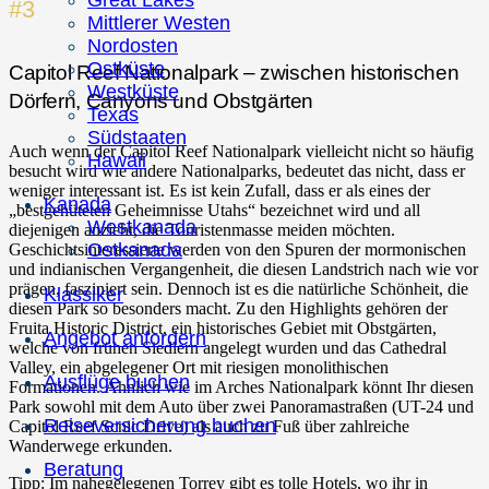
Great Lakes
#3
Mittlerer Westen
Nordosten
Ostküste
Capitol Reef Nationalpark – zwischen historischen
Westküste
Dörfern, Canyons und Obstgärten
Texas
Südstaaten
Auch wenn der Capitol Reef Nationalpark vielleicht nicht so häufig
Hawaii
besucht wird wie andere Nationalparks, bedeutet das nicht, dass er
weniger interessant ist. Es ist kein Zufall, dass er als eines der
Kanada
„bestgehüteten Geheimnisse Utahs“ bezeichnet wird und all
Westkanada
diejenigen anzieht, die Touristenmasse meiden möchten.
Ostkanada
Geschichtsinteressierte werden von den Spuren der mormonischen
und indianischen Vergangenheit, die diesen Landstrich nach wie vor
prägen, fasziniert sein. Dennoch ist es die natürliche Schönheit, die
Klassiker
diesen Park so besonders macht. Zu den Highlights gehören der
Fruita Historic District, ein historisches Gebiet mit Obstgärten,
Angebot anfordern
welche von frühen Siedlern angelegt wurden und das Cathedral
Valley, ein abgelegener Ort mit riesigen monolithischen
Ausflüge buchen
Formationen. Ähnlich wie im Arches Nationalpark könnt Ihr diesen
Park sowohl mit dem Auto über zwei Panoramastraßen (UT-24 und
Reiseversicherung buchen
Capitol Reef Scnic Drive) als auch zu Fuß über zahlreiche
Wanderwege erkunden.
Beratung
Tipp: Im nahegelegenen Torrey gibt es tolle Hotels, wo ihr in