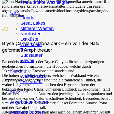
The State of Washington
USA
Florida
Great Lakes
#2
Mittlerer Westen
Nordosten
Ostküste
Bryce Canyon Nationalpark – ein von der Natur
Westküste
geformtes Amphitheater
Texas
Südstaaten
Hawaii
Besonders bekannt ist der Bryce Canyon für seine einzigartigen
geologischen Formationen, die Hoodoos, welche durch
Kanada
Jahrtausendelange Erosionen entstanden sind.
Die hohen zerklüfteten Felsen, welche am Waldrand wie ein
Westkanada
Amphitheater angeordnet sind und die zahlreichen Tunnel, die
Ostkanada
wahre Labyrinthe bilden, machen den Bryce zu einem der
bekanntesten Parks Utahs. Um einen Eindruck zu bekommen, fahrt
Klassiker
ihr am besten mit dem Auto zu den jeweiligen Aussichtspunkten und
bestaunt die von der Natur erschaffene Schönheit. Besonders beliebt
Angebot anfordern
sind hier das Bryce Amphitheater, Sunset Point und Sunrise Point
und der Navajo Loop Trail.
Ausflüge buchen
Alternativ könnt Ihr den Park aber auch bei einem geführten Ausritt