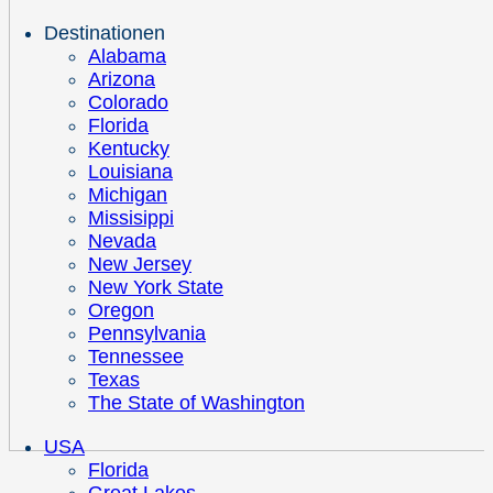
Destinationen
Alabama
Arizona
Colorado
Florida
Kentucky
Louisiana
Michigan
Missisippi
Nevada
New Jersey
New York State
Oregon
Pennsylvania
Tennessee
Texas
The State of Washington
USA
Florida