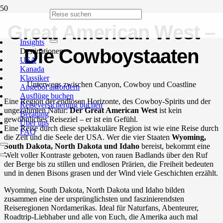
Great American West –
Insights
Die Cowboystaaten
Destinationen
USA
Kanada
Klassiker
Unterwegs zwischen Canyon, Cowboy und Coastline
Angebot anfordern
Ausflüge buchen
Eine Region der endlosen Horizonte, des Cowboy-Spirits und der
Reiseversicherung buchen
ungezähmten Natur:
Der Great American West
ist kein
Beratung
gewöhnliches Reiseziel – er ist ein Gefühl.
Über uns
Eine Reise durch diese spektakuläre Region ist wie eine Reise durch
FAQ
die Zeit und die Seele der USA. Wer die vier Staaten
Wyoming,
South Dakota, North Dakota und Idaho
bereist, bekommt eine
Welt voller Kontraste geboten, von rauen Badlands über den Ruf
der Berge bis zu stillen und endlosen Prärien, die Freiheit bedeuten
und in denen Bisons grasen und der Wind viele Geschichten erzählt.
Wyoming, South Dakota, North Dakota und Idaho bilden
zusammen eine der ursprünglichsten und faszinierendsten
Reiseregionen Nordamerikas. Ideal für Naturfans, Abenteurer,
Roadtrip-Liebhaber und alle von Euch, die Amerika auch mal