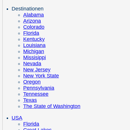
Destinationen
Alabama
Arizona
Colorado
Florida
Kentucky
Louisiana
Michigan
Missisippi
Nevada
New Jersey
New York State
Oregon
Pennsylvania
Tennessee
Texas
The State of Washington
USA
Florida