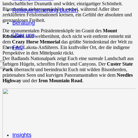
landschaftlicher Dramatik und wilder, einzigartiger Schönheit.
Bisonherden ziehen gemächlich vorbei, während Adler über
Reiseversicherung buchen
zerklüfteten Felsformationen kreisen, ein Gefühl der absoluten und
grenzenlosen Freiheit.
Beratung
Die monumentalen Präsidentenköpfe im Granit des
Mount
Über uns
Rushmore
sind weltberühmt, doch nicht weit entfernt entsteht mit
dem
Crazy Horse Memorial
das größte Steindenkmal der Welt zu
FAQ
Ehren des Lakota-Anführers. Ein kraftvoller Ort, der die indigene
Perspektive in den Mittelpunkt rückt.
Der Badlands Nationalpark zeigt Euch eine surreale Landschaft aus
farbigen Hügeln, schroffen Felsen und Canyons. Der
Custer State
Park
überrascht und beeindruckt Euch mit wilden Bisonherden,
prärienahen Seen und kurvigen Panoramastraßen wie dem
Needles
Highway
und der
Iron Mountain Road
.
Insights