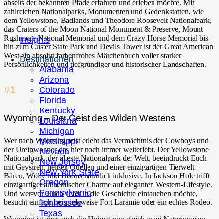
abseits der bekannten Pfade erfahren und erleben möchte. Mit
zahlreichen Nationalparks, Monumenten und Gedenkstatten, wie
dem Yellowstone, Badlands und Theodore Roosevelt Nationalpark,
das Craters of the Moon National Monument & Preserve, Mount
Rushmore National Memorial und dem Crazy Horse Memorial bis
Insights
hin zum Custer State Park und Devils Tower ist der Great American
West ein absolut farbenfrohes Märchenbuch voller starker
Destinationen
Persönlichkeiten und tiefgründiger und historischer Landschaften.
Alabama
Arizona
#1
Colorado
Florida
Kentucky
Wyoming – Der Geist des Wilden Westens
Louisiana
Michigan
Wer nach Wyoming reist erlebt das Vermächtnis der Cowboys und
Missisippi
der Ureinwohner das hier noch immer weiterlebt. Der Yellowstone
Nevada
Nationalpark, der älteste Nationalpark der Welt, beeindruckt Euch
New Jersey
mit Geysiren, heißen Quellen und einer einzigartigen Tierwelt –
New York State
Bären, Wölfe und Bisons natürlich inklusive. In Jackson Hole trifft
Oregon
einzigartiger authentischer Charme auf eleganten Western-Lifestyle.
Pennsylvania
Und wer von Euch tiefer in die Geschichte eintauchen möchte,
besucht einfach beispielsweise Fort Laramie oder ein echtes Rodeo.
Tennessee
Texas
Wyoming ist aber auch die Heimat von gleich zwei Naturjuwelen.