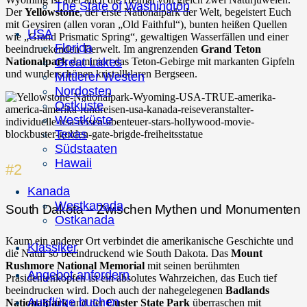
The State of Washington
Der
Yellowstone
, der erste Nationalpark der Welt, begeistert Euch
mit Geysiren (allen voran „Old Faithful“), bunten heißen Quellen
USA
wie „Grand Prismatic Spring“, gewaltigen Wasserfällen und einer
Florida
beeindruckenden Tierwelt. Im angrenzenden
Grand Teton
Nationalpark
dominiert das Teton-Gebirge mit markanten Gipfeln
Great Lakes
und wunderschönen kristallklaren Bergseen.
Mittlerer Westen
Nordosten
Ostküste
Westküste
Texas
Südstaaten
Hawaii
#2
Kanada
Westkanada
South Dakota – Zwischen Mythen und Monumenten
Ostkanada
Kaum ein anderer Ort verbindet die amerikanische Geschichte und
Klassiker
die Natur so beeindruckend wie South Dakota. Das
Mount
Rushmore
National Memorial
mit seinen berühmten
Angebot anfordern
Präsidentenköpfen ist ein absolutes Wahrzeichen, das Euch tief
beeindrucken wird. Doch auch der nahegelegenen
Badlands
Ausflüge buchen
Nationalpark
und der
Custer State Park
überraschen mit