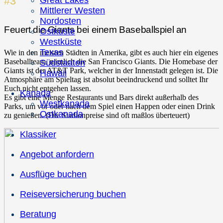
#3
Great Lakes
Mittlerer Westen
Nordosten
Feuert die Giants bei einem Baseballspiel an
Ostküste
Westküste
Texas
Wie in den meisten Städten in Amerika, gibt es auch hier ein eigenes
Baseballteam, nämlich die San Francisco Giants. Die Homebase der
Südstaaten
Giants ist der AT&T Park, welcher in der Innenstadt gelegen ist. Die
Hawaii
Atmosphäre am Spieltag ist absolut beeindruckend und solltet Ihr
Euch nicht entgehen lassen.
Kanada
Es gibt eine Menge Restaurants und Bars direkt außerhalb des
Westkanada
Parks, um vor oder nach dem Spiel einen Happen oder einen Drink
Ostkanada
zu genießen. (Die Stadionpreise sind oft maßlos überteuert)
Klassiker
Angebot anfordern
Ausflüge buchen
Reiseversicherung buchen
Beratung