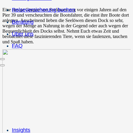
Reiseversicherung buchen
Eine riesige Gruppe von Seelöwen zog vor einigen Jahren auf den
Pier 39 und verscheuchten die Bootsfahrer, die einst ihre Boote dort
anlegten. Anscheinend lieben die Seelöwen diesen Dock so sehr,
Beratung
wegen der Menge an Nahrung in der Gegend oder auch wegen der
Bequemlichkeit des Docks selbst. Nehmt Euch etwas Zeit und
Über uns
beobachtet diese faszinierenden Tiere, wenn sie faulenzen, tauchen
und Spaß haben.
FAQ
Insights