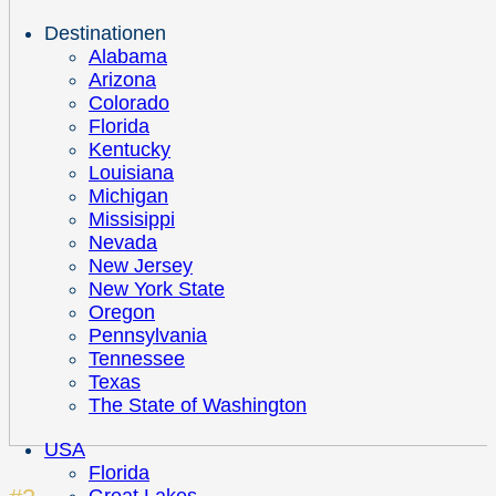
Destinationen
Alabama
Arizona
Colorado
Florida
Kentucky
Louisiana
Michigan
Missisippi
Nevada
New Jersey
New York State
Oregon
Pennsylvania
Tennessee
Texas
The State of Washington
USA
Florida