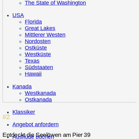
The State of Washington
USA
Florida
Great Lakes
Mittlerer Westen
Nordosten
Ostküste
Westküste
Texas
Südstaaten
Hawaii
Kanada
Westkanada
Ostkanada
Klassiker
#2
Angebot anfordern
Entdeckt die Seelöwen am Pier 39
Ausflüge buchen