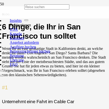
BLOG
Insights
6 Dinge, die Ihr in San
Destinationen
USA
Kanada
Francisco tun solltet
Klassiker
Angebot anfordern
Ausflüge buchen
Wenn Ihr an eine großartige Stadt in Kalifornien denkt, an welche
Reiseversicherung buchen
denkt Ihr dann? Los Angeles? San Diego? Santa Barbara? Die
Beratung
meisten werden wahrscheinlich an San Francisco denken. Die Stadt
Über uns
steht auf der Liste der meistbesuchtesten Städte, und das aus gutem
FAQ
Grund! Sie hat für jeden etwas zu bieten, und hier ist ein kleiner
Vorgeschmack, was Ihr in San Francisco erleben solltet (abgesehen
von den klassischen Sehenswürdigkeiten).
#1
Unternehmt eine Fahrt im Cable Car