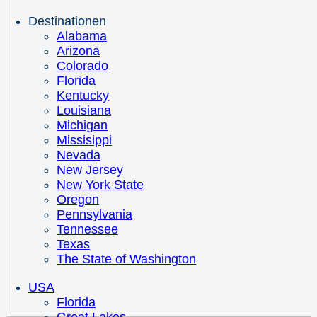
Destinationen
Alabama
Arizona
Colorado
Florida
Kentucky
Louisiana
Michigan
Missisippi
Nevada
New Jersey
New York State
Oregon
Pennsylvania
Tennessee
Texas
The State of Washington
USA
Florida