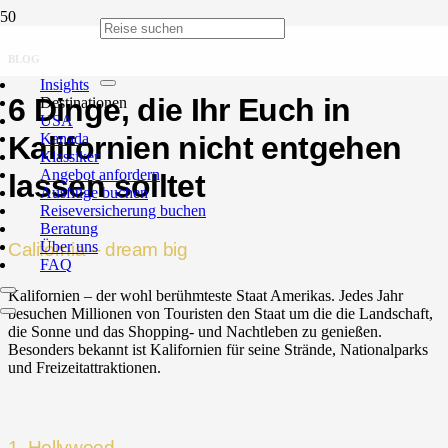
BLOG
Insights
6 Dinge, die Ihr Euch in
Destinationen
USA
Kanada
Kalifornien nicht entgehen
Klassiker
Angebot anfordern
lassen solltet
Ausflüge buchen
Reiseversicherung buchen
Beratung
Über uns
California – dream big
FAQ
Kalifornien – der wohl berühmteste Staat Amerikas. Jedes Jahr
besuchen Millionen von Touristen den Staat um die die Landschaft,
die Sonne und das Shopping- und Nachtleben zu genießen.
Besonders bekannt ist Kalifornien für seine Strände, Nationalparks
und Freizeitattraktionen.
1. Hollywood