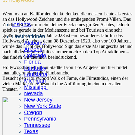
Wenn man an Kalifornien denkt, denken die meisten Leute als erstes
an das Hollywood-Zeichen und die umliegenden Promi-Villen. Das
Insights
Zeichen ist zwar nur ein kleiner Fleck eines großen Staates, jedoch
spielt es gerade in der Medienszene und bei Touristen eine sehr
große Rolle. Auch das Jahr 2023 ist ein besonderes Jahr für das
Destinationen
Hollywood Zeichen, denn 08.Dezember 1923, also vor 100 Jahren,
Alabama
wurde das Licht des Hollywood Sign das erste Mal angeschaltet und
Arizona
nach all den Jahren zählt es immer noch zu den Top Attraktionen –
Colorado
das finden wir ziemlich beeindruckend.
Florida
Hollywood selbst ist ein Stadtteil von Los Angeles und hier findet
Kentucky
man alles rund um die Filmbranche.
Louisiana
Besucht den Hollywood Walk of Fame, die Filmstudios, einen der
Michigan
vielen Märkte oder besucht eine Aufführung in einem der alten
Missisippi
Theater.
Nevada
New Jersey
New York State
Oregon
Pennsylvania
Tennessee
Texas