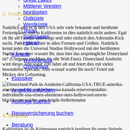
Great Lakes
Mittlerer Westen
Nordosten
3. Freizeitparks
Ostküste
Westküste
Natürlich gibt es in den USA sehr viele bekannte und berühmte
Texas
Freizeitparks, und in Kalifornien ist dies natürlich nicht anders. Egal
Südstaaten
ob Ihr als Familie unterwegs seid oder einfach den Adrenalin-Kick
Hawaii
sucht, Parks gibt es hier in allen Formen und Größen. Natürlich
kennt jeder die Universal Studios Hollywood mit der berühmten
Studio Tour aber wusstet Ihr, dass hier das ursprüngliche Disneyland
Kanada
ist? (Übrigens ein Muss für alle Walt-Fans). Disneyland Anaheim
Westkanada
wird dieses Jahr sogar 100 Jahre alt und feiert dies mit vielen
Ostkanada
besonderen Specials. Also worauf wartet Ihr noch? Feiert mit
Mickey den Geburtstag.
Klassiker
Angebot anfordern
Ausflüge buchen
Reiseversicherung buchen
4. Strände
Beratung
Kalifornien ist als Küstenstaat natürlich berühmt für seine Strände.