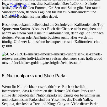
Es wird angenommen, dass Kalifornien über 1.350 km Strände
Über uns
besitzt, die es in allen Formen, Größen und Stilen gibt. Von rauen
Surferstränden, flachen Lagunen bis hin zu Naturwundern und
FAQ
lebhaften Buchten ist hier alles dabei.
Besonders bekannt beliebt sind die Strände von Kalifornien als Top
Sports zum Surfen. Also lasst Euch die Chance nicht entgehen und
nehmt an einem Surf Kurs in Kalifornien teil, denn egal ob Ihr nach
riesigen Wellen oder Anfängerbuchten sucht. Hier werdet Ihr
fündig. Und wer kann schon behaupten er ist in Kalifornien schon
gesurft.
5. Nationalparks und State Parks
Wenn Ihr Naturliebhaber seid, dürfte es Euch sicherlich
interessieren, dass Kalifornien die Heimat 280 State Parks und
einige der beliebtesten Nationalparks ist. Einige der berühmtesten
und bekanntesten Parks sind der Yosemite, das Death Valley,
Sequoia, der Joshua Tree und Kings Canyon. Viele dieser Parks